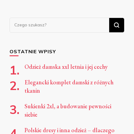
Szukasz
czegoś?
OSTATNIE WPISY
Odzież damska xxl letnia i jej cechy
Elegancki komplet damski z różnych
tkanin
Sukienki 2xl, a budowanie pewności
siebie
Polskie dresy i inna odzież – dlaczego