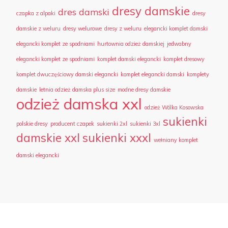
dresy damskie
dres damski
czapka z alpaki
dresy
damskie z weluru
dresy welurowe
dresy z weluru
elegancki komplet damski
elegancki komplet ze spodniami
hurtownia odzież damskiej
jedwabny
elegancki komplet ze spodniami
komplet damski elegancki
komplet dresowy
komplet dwuczęściowy damski elegancki
komplet elegancki damski
komplety
damskie
letnia odzież damska plus size
modne dresy damskie
odzież damska xxl
odzież Wólka Kosowska
sukienki
polskie dresy
producent czapek
sukienki 2xl
sukienki 3xl
damskie xxl
sukienki xxxl
wełniany komplet
damski elegancki