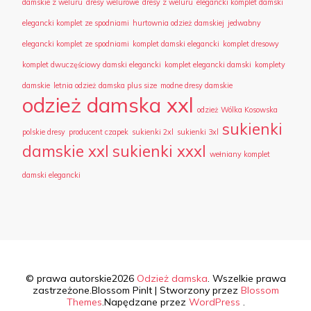
damskie z weluru
dresy welurowe
dresy z weluru
elegancki komplet damski
elegancki komplet ze spodniami
hurtownia odzież damskiej
jedwabny
elegancki komplet ze spodniami
komplet damski elegancki
komplet dresowy
komplet dwuczęściowy damski elegancki
komplet elegancki damski
komplety
damskie
letnia odzież damska plus size
modne dresy damskie
odzież damska xxl
odzież Wólka Kosowska
sukienki
polskie dresy
producent czapek
sukienki 2xl
sukienki 3xl
damskie xxl
sukienki xxxl
wełniany komplet
damski elegancki
© prawa autorskie2026
Odzież damska
. Wszelkie prawa
zastrzeżone.
Blossom PinIt | Stworzony przez
Blossom
Themes
.Napędzane przez
WordPress
.