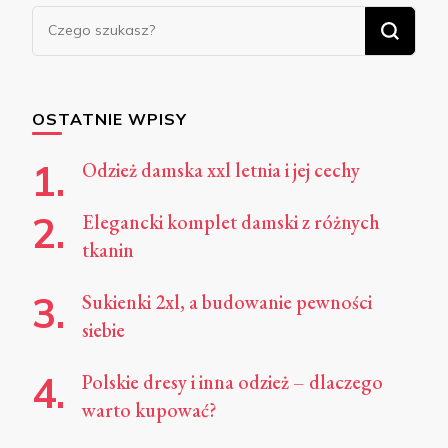
Szukasz
czegoś?
OSTATNIE WPISY
Odzież damska xxl letnia i jej cechy
Elegancki komplet damski z różnych
tkanin
Sukienki 2xl, a budowanie pewności
siebie
Polskie dresy i inna odzież – dlaczego
warto kupować?