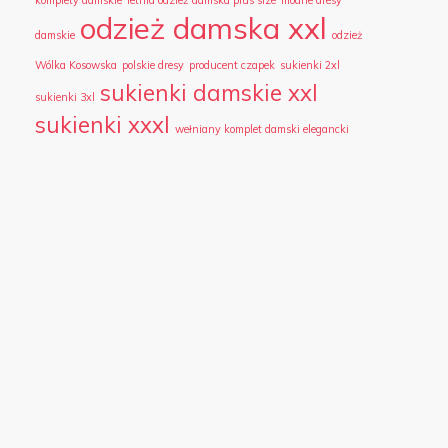
komplety damskie
letnia odzież damska plus size
modne dresy
odzież damska xxl
damskie
odzież
Wólka Kosowska
polskie dresy
producent czapek
sukienki 2xl
sukienki damskie xxl
sukienki 3xl
sukienki xxxl
wełniany komplet damski elegancki