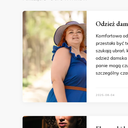
Odzież damsk
Komfortowa odz
przestała być 
szukają ubrań, 
odzież damska 
panie mogą czuć
szczególny czas
2025-08-04