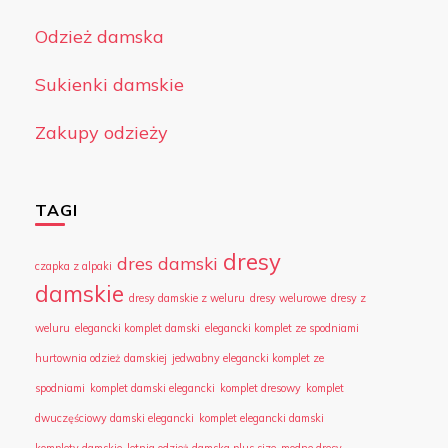
Odzież damska
Sukienki damskie
Zakupy odzieży
TAGI
dresy
dres damski
czapka z alpaki
damskie
dresy damskie z weluru
dresy welurowe
dresy z
weluru
elegancki komplet damski
elegancki komplet ze spodniami
hurtownia odzież damskiej
jedwabny elegancki komplet ze
spodniami
komplet damski elegancki
komplet dresowy
komplet
dwuczęściowy damski elegancki
komplet elegancki damski