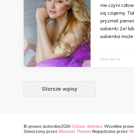
nie czyni człow
się czujemy. T
pryzmat pierws
sukienki 2xl l
sukienka może w
2023-09-19
Nawigacja
Starsze wpisy
po
wpisach
© prawa autorskie2026
Odzież damska
. Wszelkie praw
Stworzony przez
Blossom Themes
.Napędzane przez
Wo