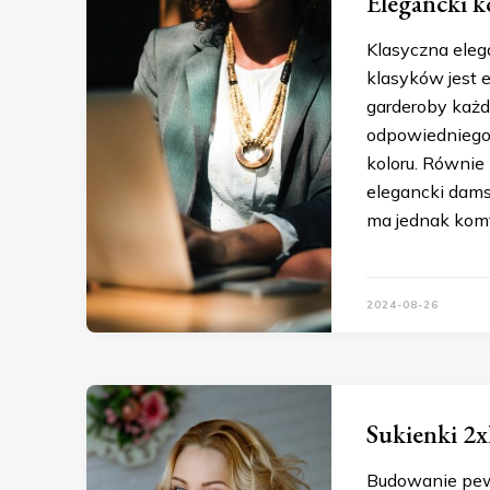
Elegancki k
Klasyczna elega
klasyków jest 
garderoby każde
odpowiedniego s
koloru. Równie 
elegancki dam
ma jednak komf
2024-08-26
Sukienki 2x
Budowanie pewn