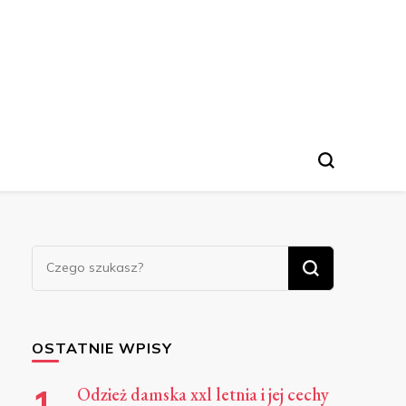
Szukasz
czegoś?
OSTATNIE WPISY
Odzież damska xxl letnia i jej cechy