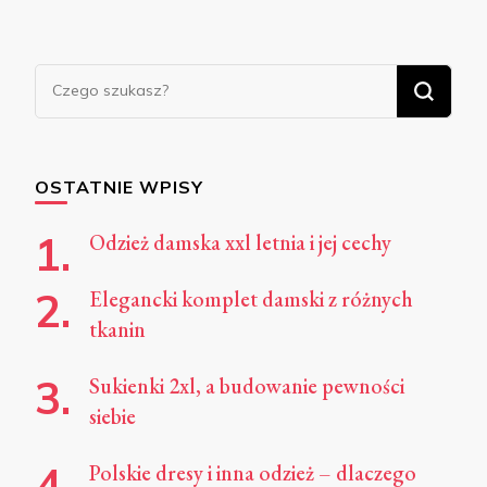
Szukasz
czegoś?
OSTATNIE WPISY
Odzież damska xxl letnia i jej cechy
Elegancki komplet damski z różnych
tkanin
Sukienki 2xl, a budowanie pewności
siebie
Polskie dresy i inna odzież – dlaczego