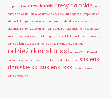
dresy damskie
dres damski
czapka z alpaki
dresy
damskie z weluru
dresy welurowe
dresy z weluru
elegancki komplet damski
elegancki komplet ze spodniami
hurtownia odzież damskiej
jedwabny
elegancki komplet ze spodniami
komplet damski elegancki
komplet dresowy
komplet dwuczęściowy damski elegancki
komplet elegancki damski
komplety
damskie
letnia odzież damska plus size
modne dresy damskie
odzież damska xxl
odzież Wólka Kosowska
sukienki
polskie dresy
producent czapek
sukienki 2xl
sukienki 3xl
damskie xxl
sukienki xxxl
wełniany komplet
damski elegancki