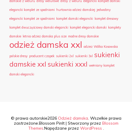
damskie z weluru
dresy welurowe
dresy z weluru
elegancki komplet damski
elegancki komplet ze spodniami
hurtownia odzież damskiej
jedwabny
elegancki komplet ze spodniami
komplet damski elegancki
komplet dresowy
komplet dwuczęściowy damski elegancki
komplet elegancki damski
komplety
damskie
letnia odzież damska plus size
modne dresy damskie
odzież damska xxl
odzież Wólka Kosowska
sukienki
polskie dresy
producent czapek
sukienki 2xl
sukienki 3xl
damskie xxl
sukienki xxxl
wełniany komplet
damski elegancki
© prawa autorskie2026
Odzież damska
. Wszelkie prawa
zastrzeżone.
Blossom PinIt | Stworzony przez
Blossom
Themes
.Napędzane przez
WordPress
.