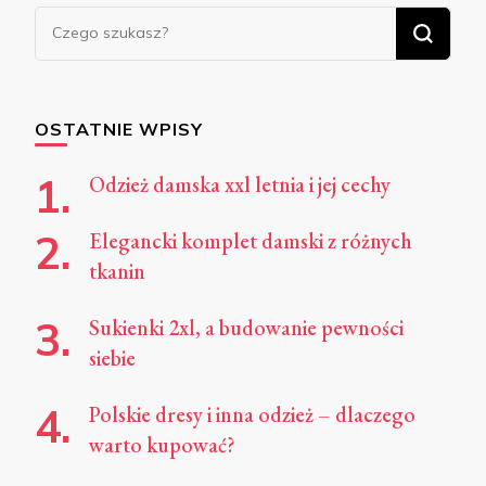
Szukasz
czegoś?
OSTATNIE WPISY
Odzież damska xxl letnia i jej cechy
Elegancki komplet damski z różnych
tkanin
Sukienki 2xl, a budowanie pewności
siebie
Polskie dresy i inna odzież – dlaczego
warto kupować?